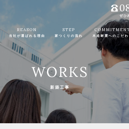
0
ぜひ
REASON
STEP
COMMITMEN
当社が選ばれる理由
家つくりの流れ
木造耐震へのこだわ
W
O
R
K
S
新
築
工
事