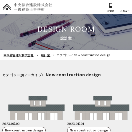
D
E
S
I
G
N
R
O
O
M
設
計
室
中央綜合建設株式会社
設計室
カテゴリー:
New construction design
New construction design
カテゴリー別アーカイブ：
2023.05.02
2023.05.01
New construction design
New construction design